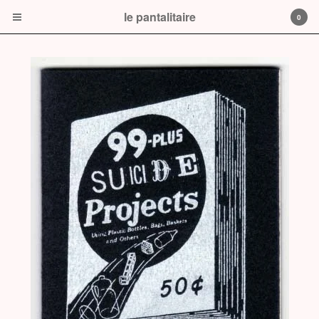
le pantalitaire
0
Cart
0
$
0.00
Products
Prints
book
CD or DVD
le pantalitaire
Contact