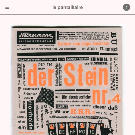
le pantalitaire
0
Cart
0
$
0.00
Products
Prints
book
CD or DVD
le pantalitaire
Contact