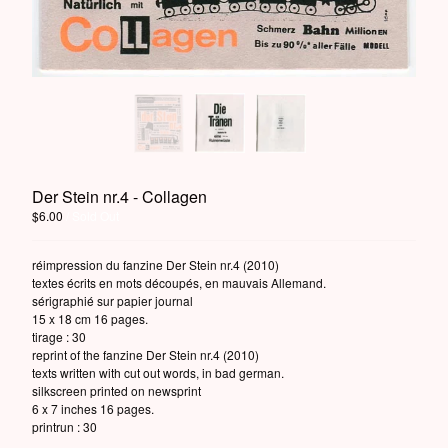
Powered by Big Cartel
Der Stein nr.4 - Collagen
$
6.00
/ Sold Out
réimpression du fanzine Der Stein nr.4 (2010)
textes écrits en mots découpés, en mauvais Allemand.
sérigraphié sur papier journal
15 x 18 cm 16 pages.
tirage : 30
reprint of the fanzine Der Stein nr.4 (2010)
texts written with cut out words, in bad german.
silkscreen printed on newsprint
6 x 7 inches 16 pages.
printrun : 30