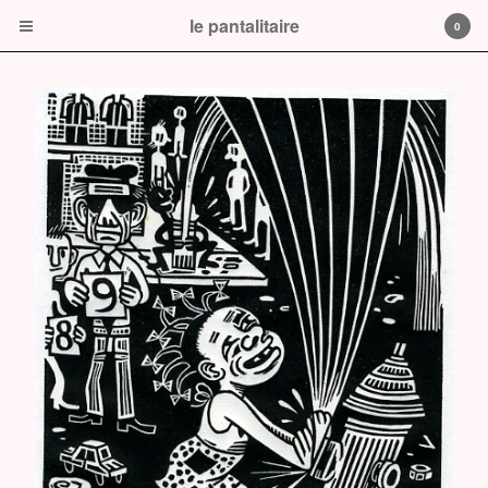
le pantalitaire
0
Cart
0
$
0.00
Products
Prints
book
CD or DVD
le pantalitaire
Contact