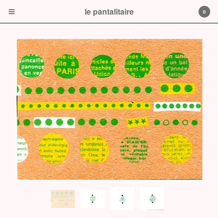
le pantalitaire
0
Cart
0
$
0.00
Products
Prints
book
CD or DVD
le pantalitaire
Contact