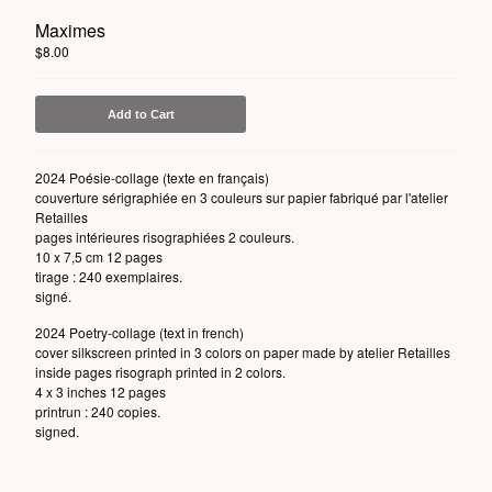
Maximes
$
8.00
Powered by Big Cartel
Add to Cart
2024 Poésie-collage (texte en français)
couverture sérigraphiée en 3 couleurs sur papier fabriqué par l'atelier
Retailles
pages intérieures risographiées 2 couleurs.
10 x 7,5 cm 12 pages
tirage : 240 exemplaires.
signé.
2024 Poetry-collage (text in french)
cover silkscreen printed in 3 colors on paper made by atelier Retailles
inside pages risograph printed in 2 colors.
4 x 3 inches 12 pages
printrun : 240 copies.
signed.