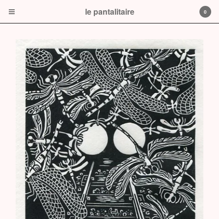
le pantalitaire
0
Cart
0
$
0.00
Products
Prints
book
CD or DVD
le pantalitaire
Contact